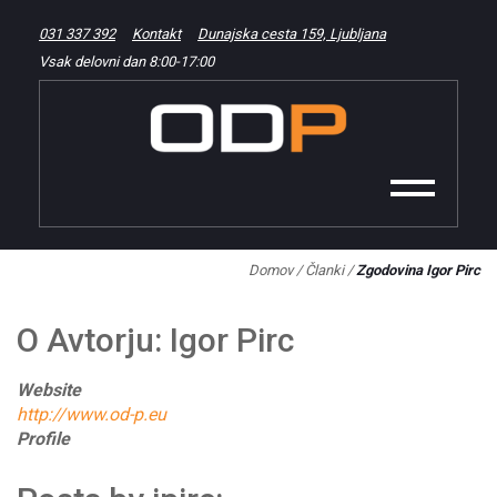
031 337 392
Kontakt
Dunajska cesta 159, Ljubljana
Vsak delovni dan
8:00
-
17:00
Domov
/
Članki
/
Zgodovina Igor Pirc
O Avtorju: Igor Pirc
Website
http://www.od-p.eu
Profile