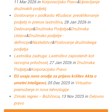
11 Mar 2026 in
Korporacijsko Pravo
&
Upravljanje
družinskih podjetij
Gostovanje v podkastu #Eudace: preoblikovanje
podjetij in prenos lastništva
, 28 Jan 2026 in
Dedovanje
&
Družinska Podjetja
&
Družinska
Ustava
&
Družinsko podjetje -
definicije
&
Nasledstvo
&
Poslovanje družinskega
podjetja
Lastniška zadruga: Lastništvo zaposlenih kot
razvojna priložnost
, 27 Jan 2026 in
Družinska
Podjetja
&
Korporacijsko Pravo
EU uvaja novo orodje za prijavo kršitev Akta o
umetni inteligenci
, 05 Dec 2025 in
Virtualno
premoženje in nove tehnologije
Zimski regres – Božičnica
, 13 Nov 2025 in
Delovno
pravo