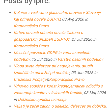
Posts by ipirc:
Delnice z večkratno glasovalno pravico v Sloveniji:
kaj prinaša novela ZGD-1O
, 03 Avg 2026 in
Korporacijsko Pravo
Katere novosti prinaša novela Zakona o
gospodarskih družbah ZGD-1O?
, 27 Jul 2026 in
Korporacijsko Pravo
Mesečni povzetek: GDPR in varstvo osebnih
podatkov
, 13 Jul 2026 in
Varstvo osebnih podatkov
Vloga sveta delavcev pri nagrajevanju, drugih
izplačilih in udeležbi pri dobičku
, 03 Jun 2026 in
Družinska Podjetja
&
Korporacijsko Pravo
Vrhovno sodišče v korist kreditojemalcev odločilo o
zastaranju kreditov v švicarskih frankih
, 08 Maj 2026
in
Dolžniško upniška razmerja
Veljati je začel zakon o udeležbi delavcev pri dobičku
,