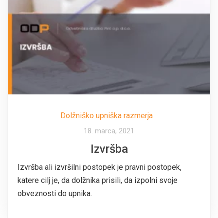
Dolžniško upniška razmerja
18. marca, 2021
Izvršba
Izvršba ali izvršilni postopek je pravni postopek,
katere cilj je, da dolžnika prisili, da izpolni svoje
obveznosti do upnika.