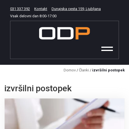
031 337 392
Kontakt
Dunajska cesta 159, Ljubljana
Vsak delovni dan
8:00
-
17:00
Domov
/
Članki
/
izvršilni postopek
izvršilni postopek