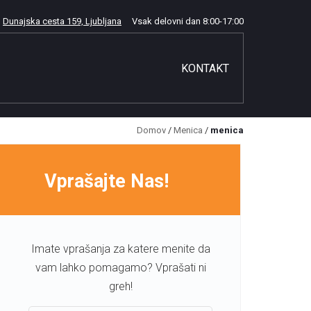
Dunajska cesta 159, Ljubljana
Vsak delovni dan
8:00
-
17:00
KONTAKT
Domov
/
Menica
/
menica
Vprašajte Nas!
Imate vprašanja za katere menite da
vam lahko pomagamo? Vprašati ni
greh!