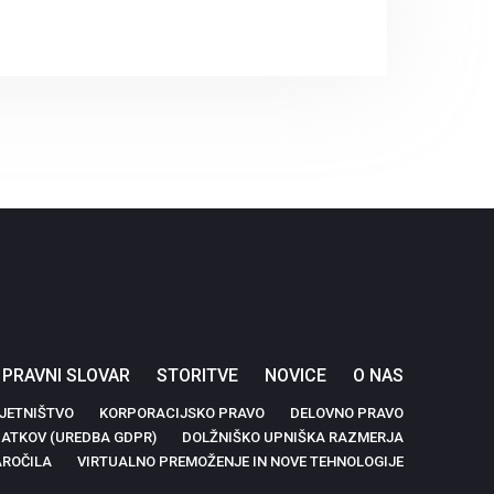
PRAVNI SLOVAR
STORITVE
NOVICE
O NAS
JETNIŠTVO
KORPORACIJSKO PRAVO
DELOVNO PRAVO
ATKOV (UREDBA GDPR)
DOLŽNIŠKO UPNIŠKA RAZMERJA
AROČILA
VIRTUALNO PREMOŽENJE IN NOVE TEHNOLOGIJE