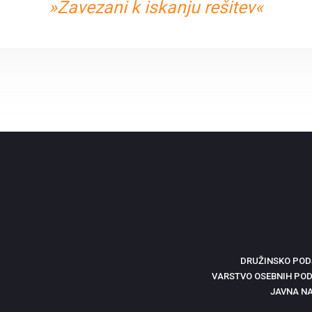
»Zavezani k iskanju rešitev«
DRUŽINSKO POD
VARSTVO OSEBNIH POD
JAVNA N