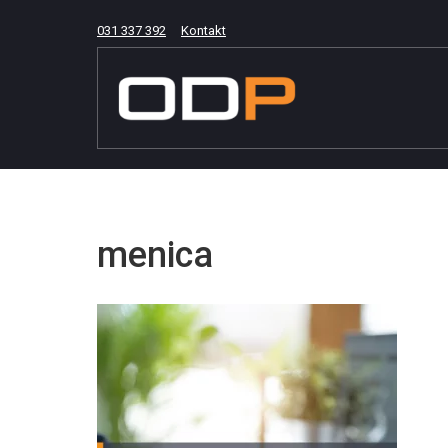
031 337 392
Kontakt
menica