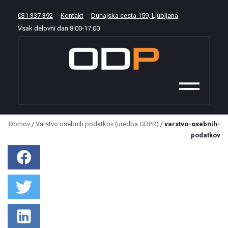
031 337 392
Kontakt
Dunajska cesta 159, Ljubljana
Vsak delovni dan
8:00
-
17:00
Domov
/
Varstvo osebnih podatkov (uredba GDPR)
/
varstvo-osebnih-
podatkov