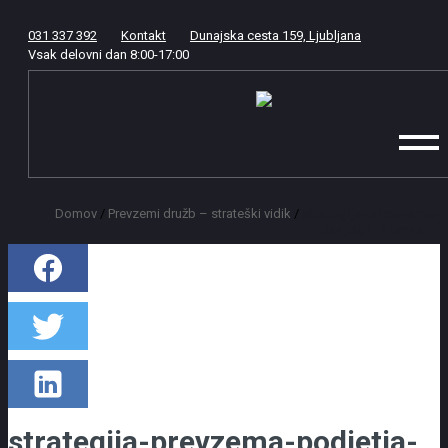
031 337 392
Kontakt
Dunajska cesta 159, Ljubljana
Vsak delovni dan
8:00
-
17:00
Domov
/
Prevzemi družb – strateški vidik
/
strategija-prevzema-
podjetja-prevzemi
strategija-prevzema-podjetja-