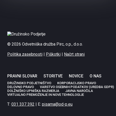
© 2026 Odvetniška družba Pirc, o.p., d.o.o.
Politika zasebnosti
|
Piškotki
|
Načrt strani
PRAVNI SLOVAR
STORITVE
NOVICE
O NAS
DRUŽINSKO PODJETNIŠTVO
KORPORACIJSKO PRAVO
DELOVNO PRAVO
VARSTVO OSEBNIH PODATKOV (UREDBA GDPR)
DOLŽNIŠKO UPNIŠKA RAZMERJA
JAVNA NAROČILA
VIRTUALNO PREMOŽENJE IN NOVE TEHNOLOGIJE
T:
031 337 392
| E:
pisarna@od-p.eu