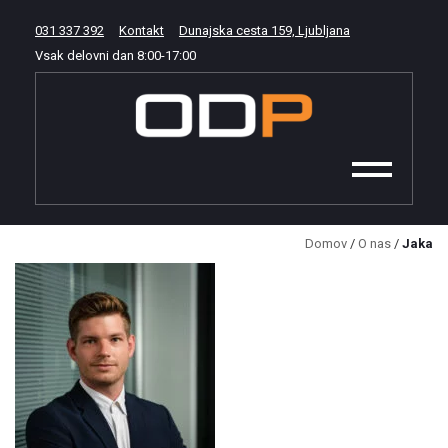
031 337 392
Kontakt
Dunajska cesta 159, Ljubljana
Vsak delovni dan
8:00
-
17:00
Domov
/
O nas
/
Jaka