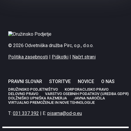
© 2026 Odvetniška družba Pirc, o.p., d.o.o.
Politika zasebnosti
|
Piškotki
|
Načrt strani
PRAVNI SLOVAR
STORITVE
NOVICE
O NAS
DRUŽINSKO PODJETNIŠTVO
KORPORACIJSKO PRAVO
DELOVNO PRAVO
VARSTVO OSEBNIH PODATKOV (UREDBA GDPR)
DOLŽNIŠKO UPNIŠKA RAZMERJA
JAVNA NAROČILA
VIRTUALNO PREMOŽENJE IN NOVE TEHNOLOGIJE
T:
031 337 392
| E:
pisarna@od-p.eu