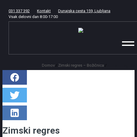
031 337 392
Kontakt
Dunajska cesta 159, Ljubljana
Vsak delovni dan
8:00
-
17:00
Domov
/
Zimski regres – Božičnica
/
Zimski regres
Zimski regres